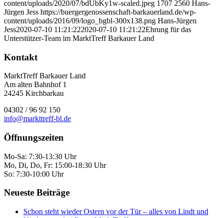
content/uploads/2020/07/bdUbKy1w-scaled.jpeg
1707
2560
Hans-
Jürgen Jess
https://buergergenossenschaft-barkauerland.de/wp-
content/uploads/2016/09/logo_bgbl-300x138.png
Hans-Jürgen
Jess
2020-07-10 11:21:22
2020-07-10 11:21:22
Ehrung für das
Unterstützer-Team im MarktTreff Barkauer Land
Kontakt
MarktTreff Barkauer Land
Am alten Bahnhof 1
24245 Kirchbarkau
04302 / 96 92 150
info@markttreff-bl.de
Öffnungszeiten
Mo-Sa: 7:30-13:30 Uhr
Mo, Di, Do, Fr: 15:00-18:30 Uhr
So: 7:30-10:00 Uhr
Neueste Beiträge
Schon steht wieder Ostern vor der Tür – alles von Lindt und